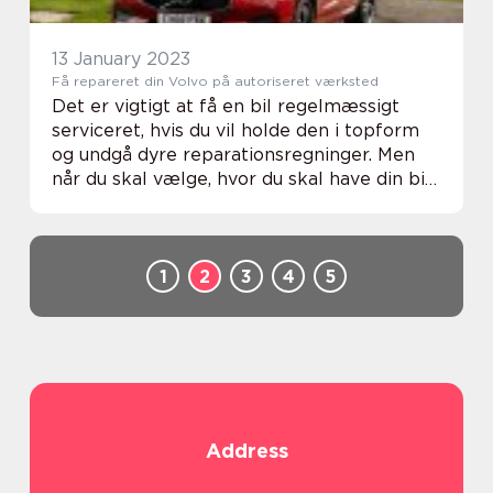
13 January 2023
Få repareret din Volvo på autoriseret værksted
Det er vigtigt at få en bil regelmæssigt
serviceret, hvis du vil holde den i topform
og undgå dyre reparationsregninger. Men
når du skal vælge, hvor du skal have din bil
til vedligeholdelse, kan det give dig flere
klare fordele at vælge et autorisere...
1
2
3
4
5
Address