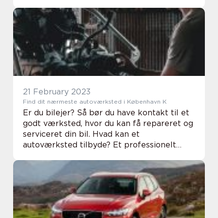
Ishockey er en fysisk krævende sport, der
kræve...
21 February 2023
Find dit nærmeste autoværksted i København K
Er du bilejer? Så bør du have kontakt til et
godt værksted, hvor du kan få repareret og
serviceret din bil. Hvad kan et
autoværksted tilbyde? Et professionelt
autoværksted tilbyder en bred vifte af
tjenester til bilejere, der har brug for at
vedligeh...