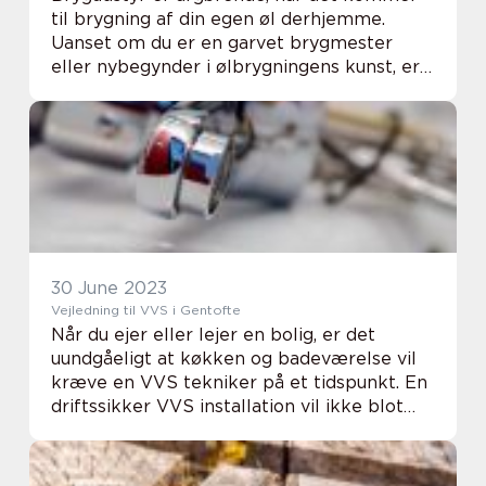
til brygning af din egen øl derhjemme.
Uanset om du er en garvet brygmester
eller nybegynder i ølbrygningens kunst, er
det vigtigt at have det rette udstyr for at
opnå det bedst...
30 June 2023
Vejledning til VVS i Gentofte
Når du ejer eller lejer en bolig, er det
uundgåeligt at køkken og badeværelse vil
kræve en VVS tekniker på et tidspunkt. En
driftssikker VVS installation vil ikke blot
spare dig penge på længere sigt, men vil
også sikre dig mod pludselige og potentie...