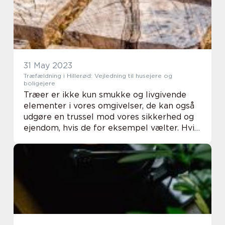
31 May 2023
Træfældning i Hillerød: Vejledning til husejere og
boligejere
Træer er ikke kun smukke og livgivende
elementer i vores omgivelser, de kan også
udgøre en trussel mod vores sikkerhed og
ejendom, hvis de for eksempel vælter. Hvis
du som husejer eller boligejer i Hillerød står
over for behovet for træfældning, er d...