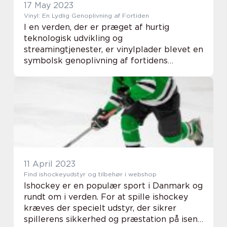
17 May 2023
Vinyl: En Lydlig Genoplivning af Fortiden
I en verden, der er præget af hurtig
teknologisk udvikling og
streamingtjenester, er vinylplader blevet en
symbolsk genoplivning af fortidens
musikalske arv. Denne analoge lydteknologi
fra fortiden har formået at bevare sin
tiltrækn...
11 April 2023
Find ishockeyudstyr og tilbehør i webshop
Ishockey er en populær sport i Danmark og
rundt om i verden. For at spille ishockey
kræves der specielt udstyr, der sikrer
spillerens sikkerhed og præstation på isen.