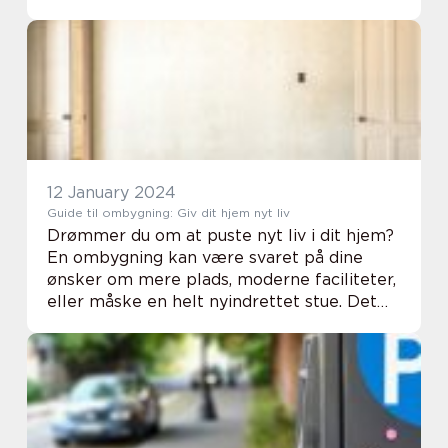
varmepumpe kan forsyne en bolig med
varme om vinteren og virker omvendt som
et køleanlæg om sommeren. I de...
12 January 2024
Guide til ombygning: Giv dit hjem nyt liv
Drømmer du om at puste nyt liv i dit hjem?
En ombygning kan være svaret på dine
ønsker om mere plads, moderne faciliteter,
eller måske en helt nyindrettet stue. Det
kan virke som en overvældende proces,
men med den rette planlægning og
ekspertise kan...