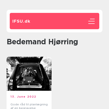
IFSU.
dk
bedemand Hjørring
13. June 2022
Gode råd til planlægning
af en begravelse