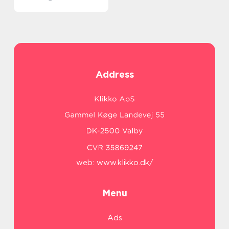
Address
web:
www.klikko.dk/
Menu
Ads