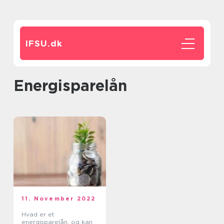
IFSU.
dk
energisparelån
11. November 2022
Hvad er et
energisparelån, og kan