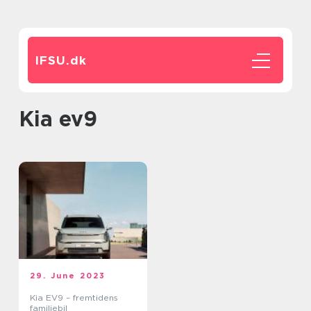
IFSU.
dk
kia ev9
29. June 2023
Kia EV9 – fremtidens
familiebil