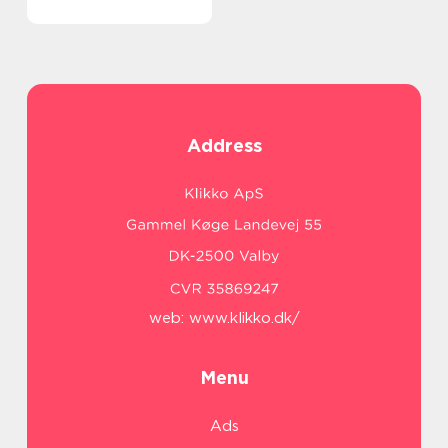
Address
web:
www.klikko.dk/
Menu
Ads