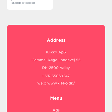
istandsættelsen
Address
web:
www.klikko.dk/
Menu
Ads