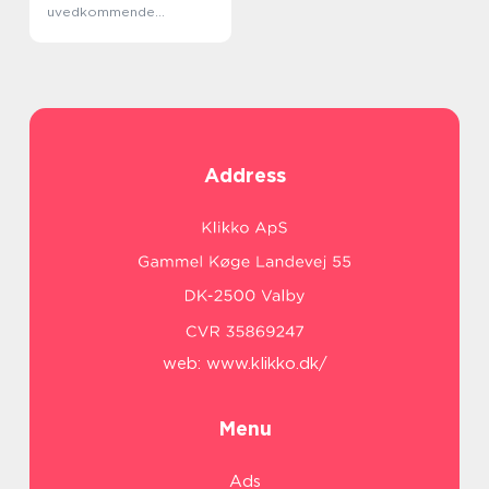
uvedkommende
parkering
Address
web:
www.klikko.dk/
Menu
Ads