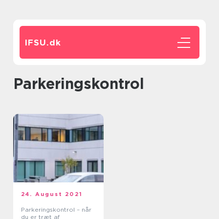
IFSU.
dk
Parkeringskontrol
24. August 2021
Parkeringskontrol – når
du er træt af