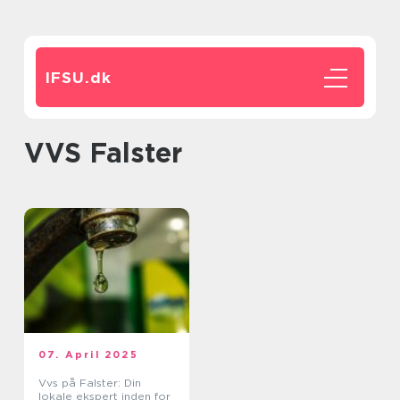
IFSU.
dk
VVS Falster
07. April 2025
Vvs på Falster: Din
lokale ekspert inden for