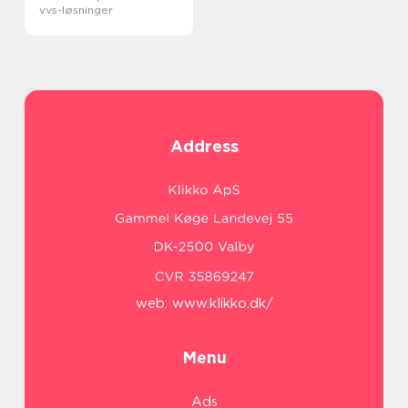
vvs-løsninger
Address
web:
www.klikko.dk/
Menu
Ads