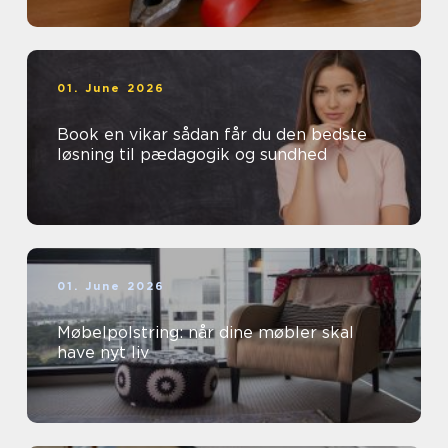
01. June 2026
Book en vikar sådan får du den bedste
løsning til pædagogik og sundhed
01. June 2026
Møbelpolstring: når dine møbler skal
have nyt liv