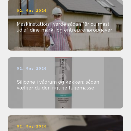
02. May 2026
Maskinstation i varde sådan får du mest
ud af dine mark- og entreprenøropgaver
02. May 2026
Silicone i vådrum og køkken: sådan
vælger du den rigtige fugemasse
02. May 2026