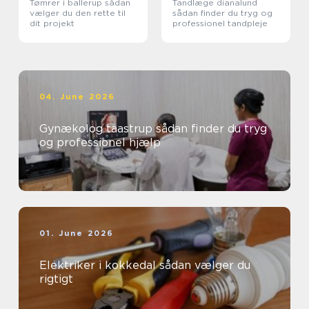
Tømrer i ballerup sådan
Tandlæge dianalund
vælger du den rette til
sådan finder du tryg og
dit projekt
professionel tandpleje
04. June 2026
Gynækolog taastrup sådan finder du tryg
og professionel hjælp
01. June 2026
Elektriker i kokkedal sådan vælger du
rigtigt