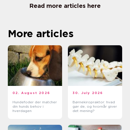
Read more articles here
More articles
02. August 2026
30. July 2026
Hundefoder der matcher
Børnekiropraktor: hvad
din hunds behov i
gør de, og hvornår giver
hverdagen
det mening?