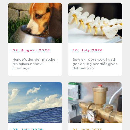
02. August 2026
30. July 2026
Hundefoder der matcher
Børnekiropraktor: hvad
din hunds behov i
gør de, og hvornår giver
hverdagen
det mening?
08. July 2026
01. July 2026