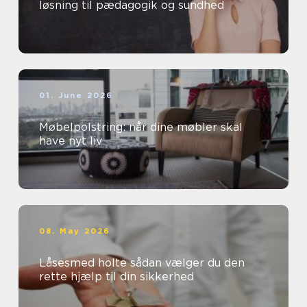
løsning til pædagogik og sundhed
01. June 2026
Møbelpolstring: når dine møbler skal
have nyt liv
08. May 2026
Låsesmed holte sådan vælger du den
rette hjælp til din sikkerhed