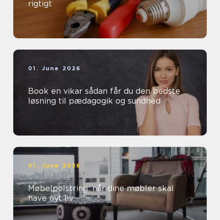
rigtigt
01. June 2026
Book en vikar sådan får du den bedste
løsning til pædagogik og sundhed
01. June 2026
Møbelpolstring: når dine møbler skal
have nyt liv