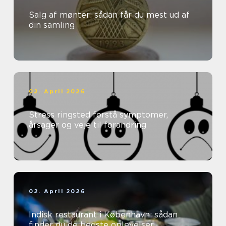
Salg af mønter: sådan får du mest ud af
din samling
02. April 2026
Stress ringsted forstå symptomer,
årsager og veje til forandring
02. April 2026
Indisk restaurant i København: sådan
finder du de bedste oplevelser