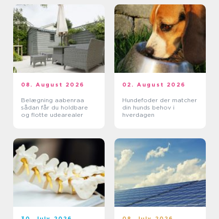
08. August 2026
02. August 2026
Belægning aabenraa
Hundefoder der matcher
sådan får du holdbare
din hunds behov i
og flotte udearealer
hverdagen
30. July 2026
08. July 2026