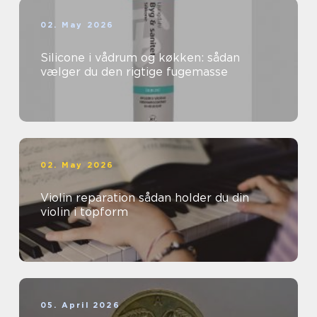
02. May 2026
Silicone i vådrum og køkken: sådan
vælger du den rigtige fugemasse
02. May 2026
Violin reparation sådan holder du din
violin i topform
05. April 2026