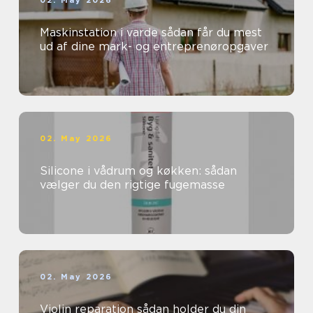
02. May 2026
Maskinstation i varde sådan får du mest
ud af dine mark- og entreprenøropgaver
02. May 2026
Silicone i vådrum og køkken: sådan
vælger du den rigtige fugemasse
02. May 2026
Violin reparation sådan holder du din