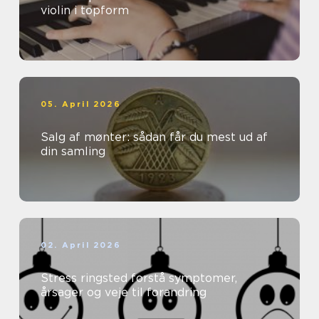
violin i topform
05. April 2026
Salg af mønter: sådan får du mest ud af
din samling
02. April 2026
Stress ringsted forstå symptomer,
årsager og veje til forandring