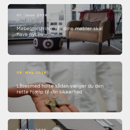
01. June 2026
Møbelpolstring: når dine møbler skal
have nyt liv
08. May 2026
Låsesmed holte sådan vælger du den
rette hjælp til din sikkerhed