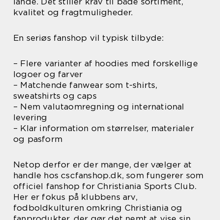
lande. Det stiller krav til både sortiment,
kvalitet og fragtmuligheder.
En seriøs fanshop vil typisk tilbyde:
– Flere varianter af hoodies med forskellige
logoer og farver
– Matchende fanwear som t-shirts,
sweatshirts og caps
– Nem valutaomregning og international
levering
– Klar information om størrelser, materialer
og pasform
Netop derfor er der mange, der vælger at
handle hos cscfanshop.dk, som fungerer som
officiel fanshop for Christiania Sports Club.
Her er fokus på klubbens arv,
fodboldkulturen omkring Christiania og
fanprodukter, der gør det nemt at vise sin