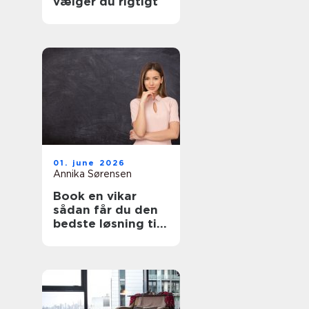
vælger du rigtigt
01. june 2026
Annika Sørensen
Book en vikar
sådan får du den
bedste løsning til
pædagogik og
sundhed