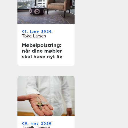
01. june 2026
Toke Larsen
Møbelpolstring:
når dine møbler
skal have nyt liv
08. may 2026