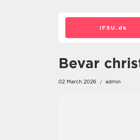
IFSU.
dk
bevar chri
02 March 2026
admin