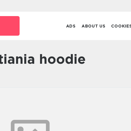
ADS
ABOUT US
COOKIE
stiania hoodie