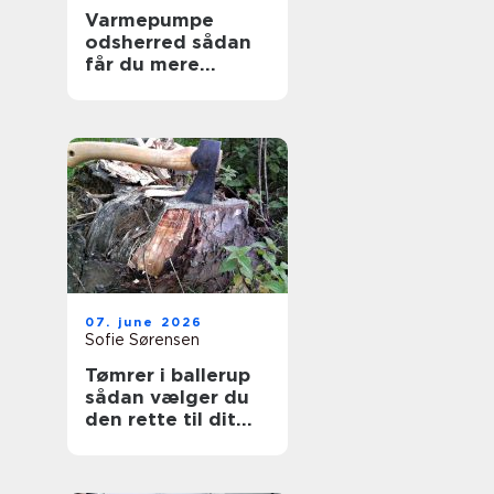
Varmepumpe
odsherred sådan
får du mere
komfort og lavere
varmeregning
07. june 2026
Sofie Sørensen
Tømrer i ballerup
sådan vælger du
den rette til dit
projekt