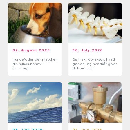
02. August 2026
30. July 2026
Hundefoder der matcher
Børnekiropraktor: hvad
din hunds behov i
gør de, og hvornår giver
hverdagen
det mening?
08. July 2026
01. July 2026