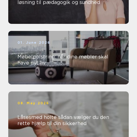
løsning til pædagogik og sundhed
01. June 2026
Møbelpolstring: når dine møbler skal
have nyt liv
08. May 2026
Låsesmed holte sådan vælger du den
rette hjælp til din sikkerhed