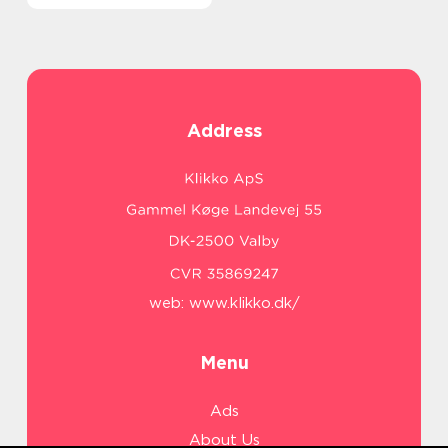
Address
web:
www.klikko.dk/
Menu
Ads
About Us