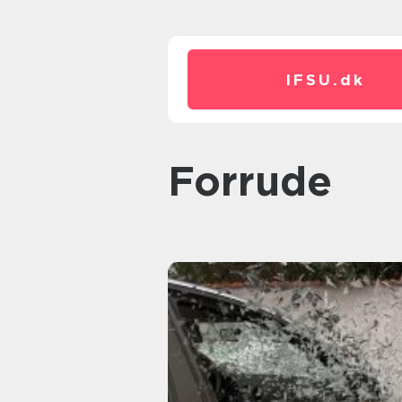
IFSU.
dk
forrude