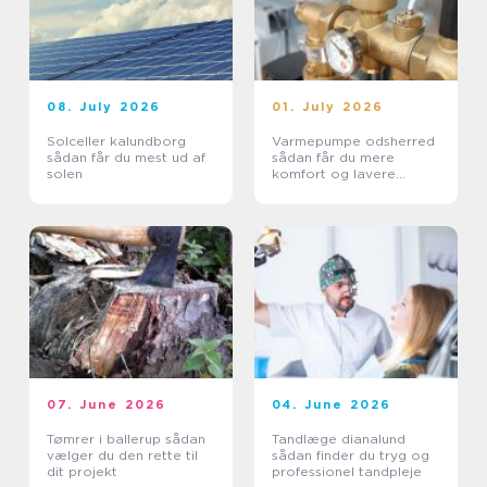
08. July 2026
01. July 2026
Solceller kalundborg
Varmepumpe odsherred
sådan får du mest ud af
sådan får du mere
solen
komfort og lavere
varmeregning
07. June 2026
04. June 2026
Tømrer i ballerup sådan
Tandlæge dianalund
vælger du den rette til
sådan finder du tryg og
dit projekt
professionel tandpleje