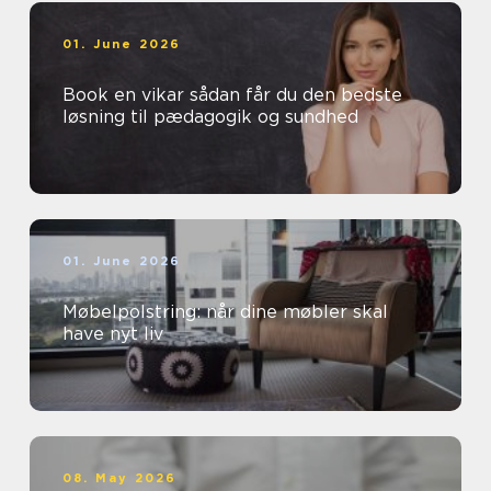
01. June 2026
Book en vikar sådan får du den bedste
løsning til pædagogik og sundhed
01. June 2026
Møbelpolstring: når dine møbler skal
have nyt liv
08. May 2026