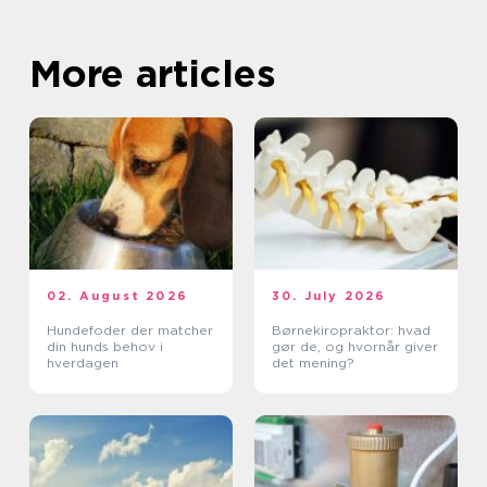
More articles
02. August 2026
30. July 2026
Hundefoder der matcher
Børnekiropraktor: hvad
din hunds behov i
gør de, og hvornår giver
hverdagen
det mening?