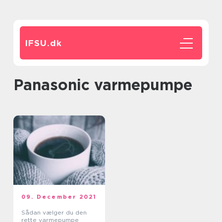
IFSU.
dk
panasonic varmepumpe
09. December 2021
Sådan vælger du den
rette varmepumpe