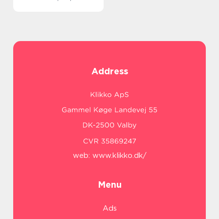
Address
web:
www.klikko.dk/
Menu
Ads