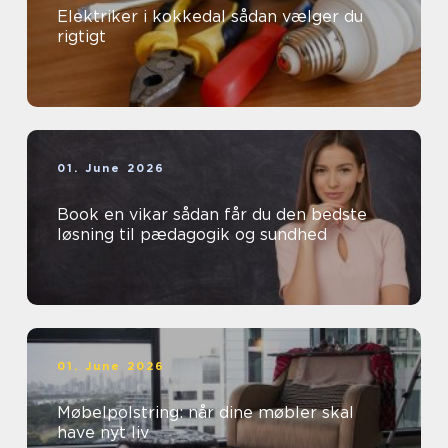
Elektriker i kokkedal sådan vælger du
rigtigt
01. June 2026
Book en vikar sådan får du den bedste
løsning til pædagogik og sundhed
01. June 2026
Møbelpolstring: når dine møbler skal
have nyt liv