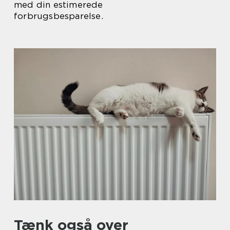
med din estimerede
forbrugsbesparelse.
Tænk også over