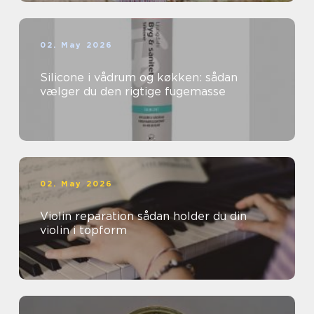
02. May 2026
Silicone i vådrum og køkken: sådan
vælger du den rigtige fugemasse
02. May 2026
Violin reparation sådan holder du din
violin i topform