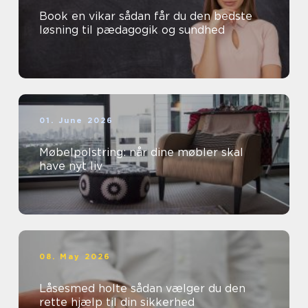
Book en vikar sådan får du den bedste
løsning til pædagogik og sundhed
01. June 2026
Møbelpolstring: når dine møbler skal
have nyt liv
08. May 2026
Låsesmed holte sådan vælger du den
rette hjælp til din sikkerhed