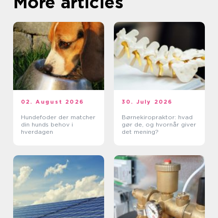
More articles
02. August 2026
30. July 2026
Hundefoder der matcher
Børnekiropraktor: hvad
din hunds behov i
gør de, og hvornår giver
hverdagen
det mening?