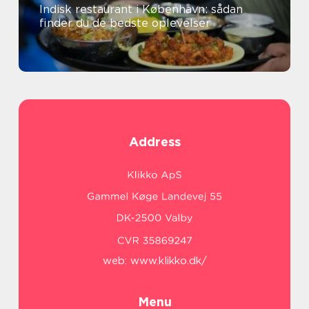
Indisk restaurant i København: sådan
finder du de bedste oplevelser
Address
web:
www.klikko.dk/
Menu