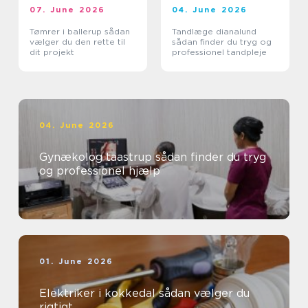
07. June 2026
04. June 2026
Tømrer i ballerup sådan
Tandlæge dianalund
vælger du den rette til
sådan finder du tryg og
dit projekt
professionel tandpleje
04. June 2026
Gynækolog taastrup sådan finder du tryg
og professionel hjælp
01. June 2026
Elektriker i kokkedal sådan vælger du
rigtigt