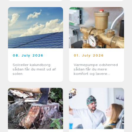
08. July 2026
01. July 2026
Solceller kalundborg
Varmepumpe odsherred
sådan får du mest ud af
sådan får du mere
solen
komfort og lavere
varmeregning