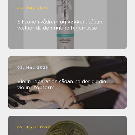
02. May 2026
Silicone i vådrum og køkken: sådan
vælger du den rigtige fugemasse
02. May 2026
Violin reparation sådan holder du din
violin i topform
05. April 2026