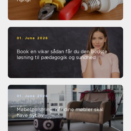
01. June 2026
Book en vikar sådan får du den bedste
løsning til pædagogik og sundhed
01. June 2026
Møbelpolstring: når dine møbler skal
have nyt liv