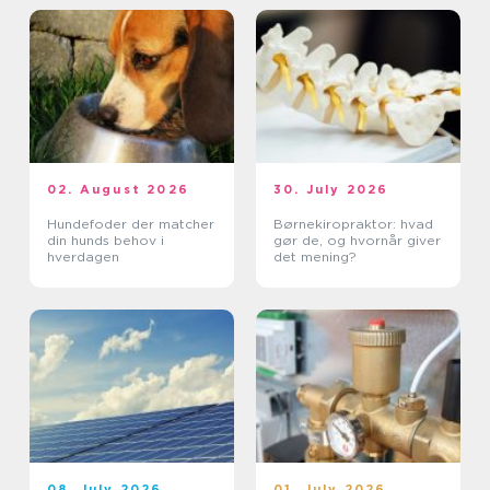
02. August 2026
30. July 2026
Hundefoder der matcher
Børnekiropraktor: hvad
din hunds behov i
gør de, og hvornår giver
hverdagen
det mening?
08. July 2026
01. July 2026