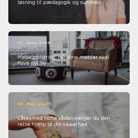
løsning til pædagogik og sundhed
01. June 2026
Møbelpolstring: når dine møbler skal
have nyt liv
08. May 2026
Låsesmed holte sådan vælger du den
rette hjælp til din sikkerhed