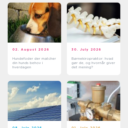
02. August 2026
30. July 2026
Hundefoder der matcher
Børnekiropraktor: hvad
din hunds behov i
gør de, og hvornår giver
hverdagen
det mening?
08. July 2026
01. July 2026