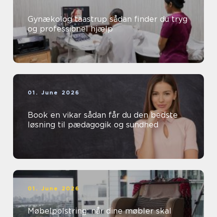
Gynækolog taastrup sådan finder du tryg
og professionel hjælp
01. June 2026
Book en vikar sådan får du den bedste
løsning til pædagogik og sundhed
01. June 2026
Møbelpolstring: når dine møbler skal