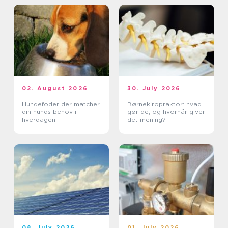
02. August 2026
30. July 2026
Hundefoder der matcher
Børnekiropraktor: hvad
din hunds behov i
gør de, og hvornår giver
hverdagen
det mening?
08. July 2026
01. July 2026