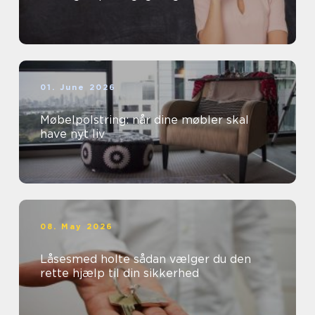
01. June 2026
Møbelpolstring: når dine møbler skal
have nyt liv
08. May 2026
Låsesmed holte sådan vælger du den
rette hjælp til din sikkerhed