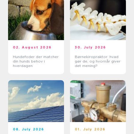
02. August 2026
30. July 2026
Hundefoder der matcher
Børnekiropraktor: hvad
din hunds behov i
gør de, og hvornår giver
hverdagen
det mening?
08. July 2026
01. July 2026