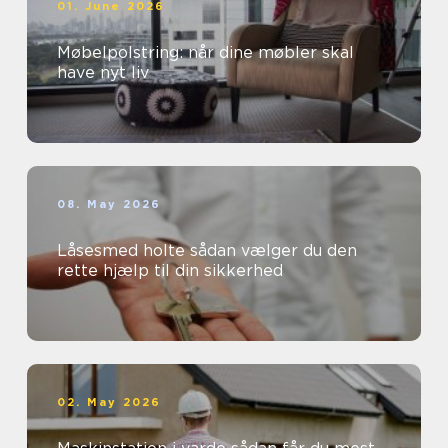
01. June 2026
Møbelpolstring: når dine møbler skal
have nyt liv
08. May 2026
Låsesmed holte sådan vælger du den
rette hjælp til din sikkerhed
02. May 2026