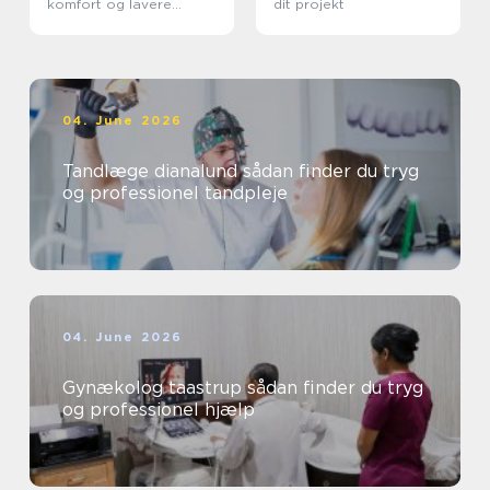
komfort og lavere
dit projekt
varmeregning
04. June 2026
Tandlæge dianalund sådan finder du tryg
og professionel tandpleje
04. June 2026
Gynækolog taastrup sådan finder du tryg
og professionel hjælp