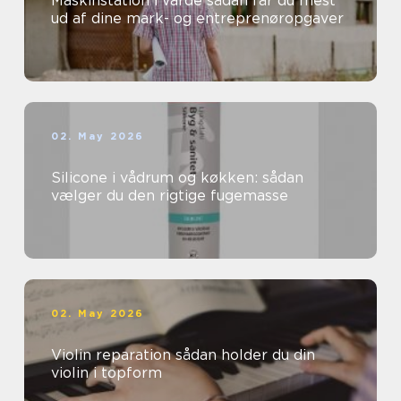
Maskinstation i varde sådan får du mest
ud af dine mark- og entreprenøropgaver
02. May 2026
Silicone i vådrum og køkken: sådan
vælger du den rigtige fugemasse
02. May 2026
Violin reparation sådan holder du din
violin i topform