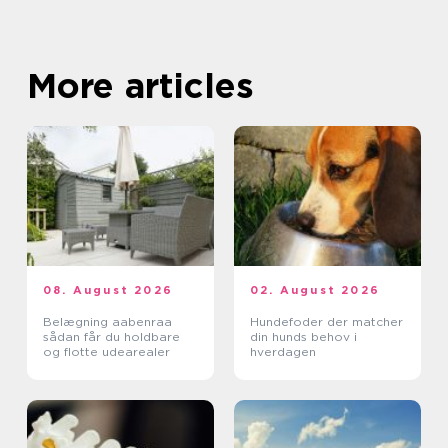
More articles
08. August 2026
02. August 2026
Belægning aabenraa
Hundefoder der matcher
sådan får du holdbare
din hunds behov i
og flotte udearealer
hverdagen