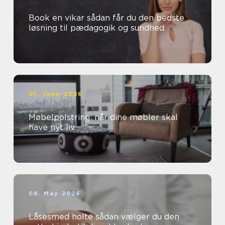
Book en vikar sådan får du den bedste
løsning til pædagogik og sundhed
01. June 2026
Møbelpolstring: når dine møbler skal
have nyt liv
08. May 2026
Låsesmed holte sådan vælger du den