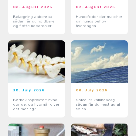
08. August 2026
02. August 2026
Belægning aabenraa
Hundefoder der matcher
sådan får du holdbare
din hunds behov i
og flotte udearealer
hverdagen
30. July 2026
08. July 2026
Børnekiropraktor: hvad
Solceller kalundborg
gør de, og hvornår giver
sådan får du mest ud af
det mening?
solen