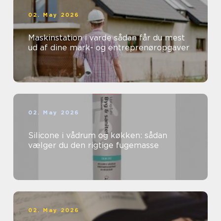
02. May 2026
Maskinstation i varde sådan får du mest
ud af dine mark- og entreprenøropgaver
02. May 2026
Silicone i vådrum og køkken: sådan
vælger du den rigtige fugemasse
02. May 2026