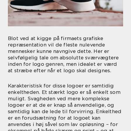
Blot ved at kigge på firmaets grafiske
repræsentation vil de fleste nulevende
mennesker kunne navngive dette. Her er
selvfølgelig tale om absolutte sværvægtere
inden for logo genren, men idealet er værd
at stræbe efter når et logo skal designes.
Karakteristisk for disse logoer er samtidig
enkeltheden. Et stærkt logo er så enkelt som
muligt. Svagheden ved mere komplekse
logoer er at de er knap så anvendelige, og
samtidig kan de lede til forvirring. Enkelthed
er en forudsætning for at logoet kan
anvendes i høj såvel som lav opløsning – for
eksempel på både skærm og print – og at