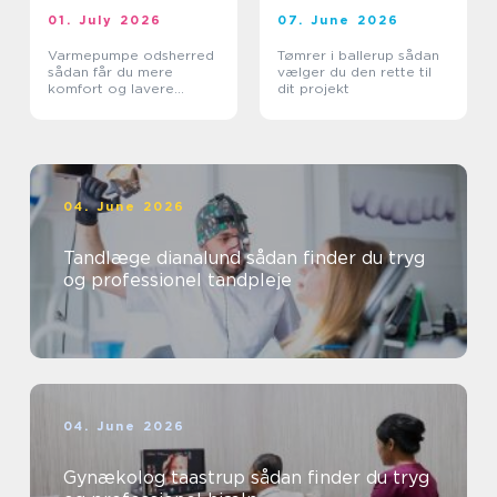
01. July 2026
07. June 2026
Varmepumpe odsherred
Tømrer i ballerup sådan
sådan får du mere
vælger du den rette til
komfort og lavere
dit projekt
varmeregning
04. June 2026
Tandlæge dianalund sådan finder du tryg
og professionel tandpleje
04. June 2026
Gynækolog taastrup sådan finder du tryg