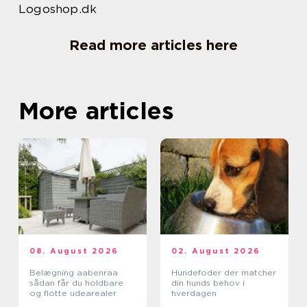
Logoshop.dk
Read more articles here
More articles
08. August 2026
02. August 2026
Belægning aabenraa
Hundefoder der matcher
sådan får du holdbare
din hunds behov i
og flotte udearealer
hverdagen