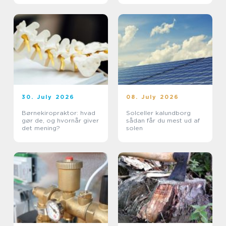
30. July 2026
08. July 2026
Børnekiropraktor: hvad
Solceller kalundborg
gør de, og hvornår giver
sådan får du mest ud af
det mening?
solen