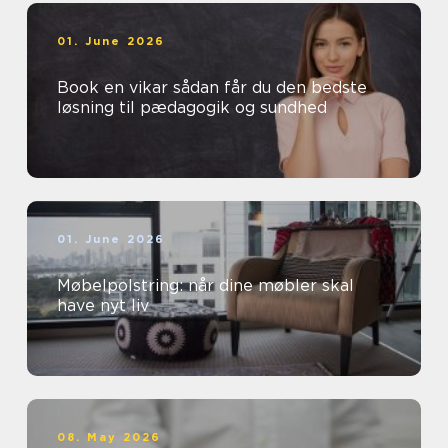
01. June 2026
Book en vikar sådan får du den bedste
løsning til pædagogik og sundhed
01. June 2026
Møbelpolstring: når dine møbler skal
have nyt liv
08. May 2026