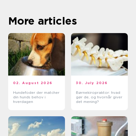
More articles
02. August 2026
30. July 2026
Hundefoder der matcher
Børnekiropraktor: hvad
din hunds behov i
gør de, og hvornår giver
hverdagen
det mening?