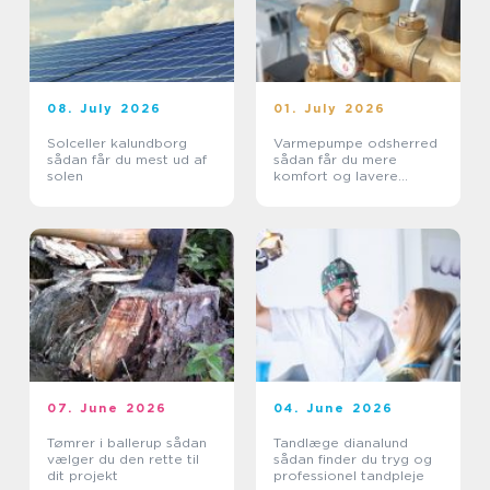
08. July 2026
01. July 2026
Solceller kalundborg
Varmepumpe odsherred
sådan får du mest ud af
sådan får du mere
solen
komfort og lavere
varmeregning
07. June 2026
04. June 2026
Tømrer i ballerup sådan
Tandlæge dianalund
vælger du den rette til
sådan finder du tryg og
dit projekt
professionel tandpleje