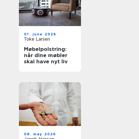
01. june 2026
Toke Larsen
Møbelpolstring:
når dine møbler
skal have nyt liv
08. may 2026