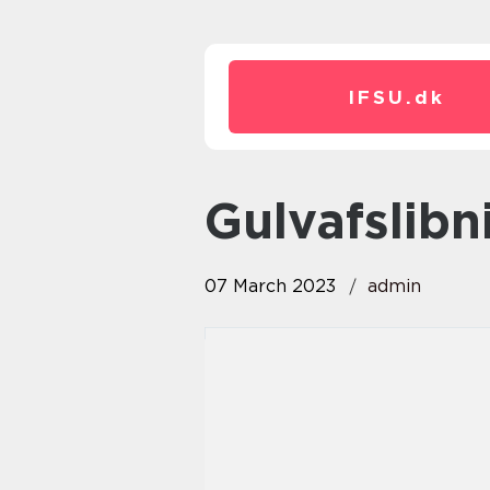
IFSU.
dk
Gulvafsli
07 March 2023
admin