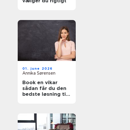
vælger du rigtigt
01. june 2026
Annika Sørensen
Book en vikar
sådan får du den
bedste løsning til
pædagogik og
sundhed