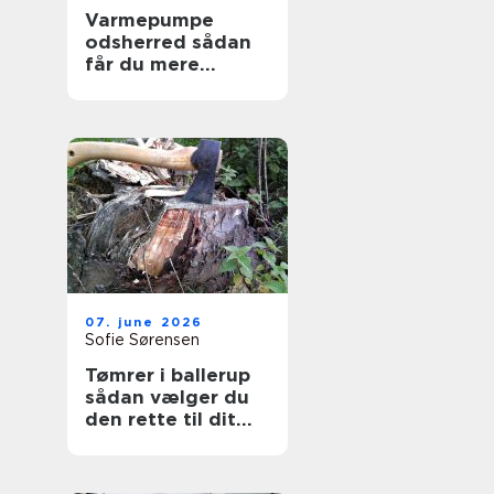
Varmepumpe
odsherred sådan
får du mere
komfort og lavere
varmeregning
07. june 2026
Sofie Sørensen
Tømrer i ballerup
sådan vælger du
den rette til dit
projekt