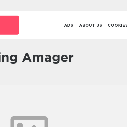
ADS
ABOUT US
COOKIE
bning Amager