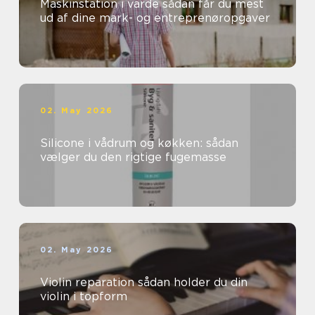
Maskinstation i varde sådan får du mest
ud af dine mark- og entreprenøropgaver
02. May 2026
Silicone i vådrum og køkken: sådan
vælger du den rigtige fugemasse
02. May 2026
Violin reparation sådan holder du din
violin i topform