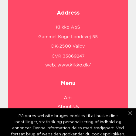
Address
web:
www.klikko.dk/
Menu
Ads
About Us
Cookies
På vores website bruges cookies til at huske dine
indstillinger, statistik og personalisering af indhold og
Contact
annoncer. Denne information deles med tredjepart. Ved
Sitemap
fortsat brug af websiden godkender du cookiepolitikken.