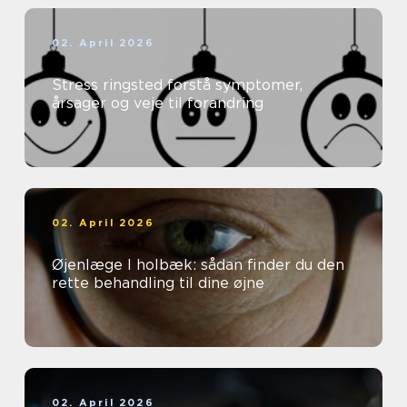
02. April 2026
Stress ringsted forstå symptomer,
årsager og veje til forandring
02. April 2026
Øjenlæge I holbæk: sådan finder du den
rette behandling til dine øjne
02. April 2026