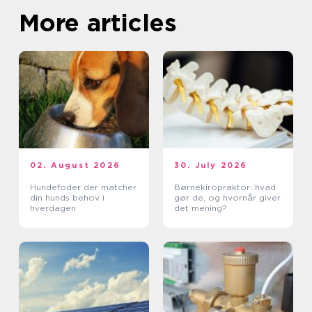
More articles
02. August 2026
30. July 2026
Hundefoder der matcher
Børnekiropraktor: hvad
din hunds behov i
gør de, og hvornår giver
hverdagen
det mening?