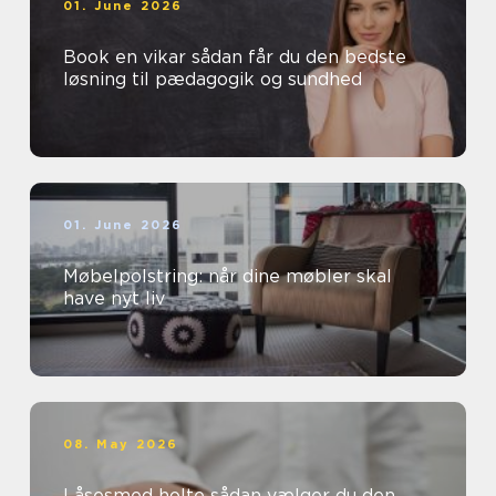
01. June 2026
Book en vikar sådan får du den bedste
løsning til pædagogik og sundhed
01. June 2026
Møbelpolstring: når dine møbler skal
have nyt liv
08. May 2026
Låsesmed holte sådan vælger du den