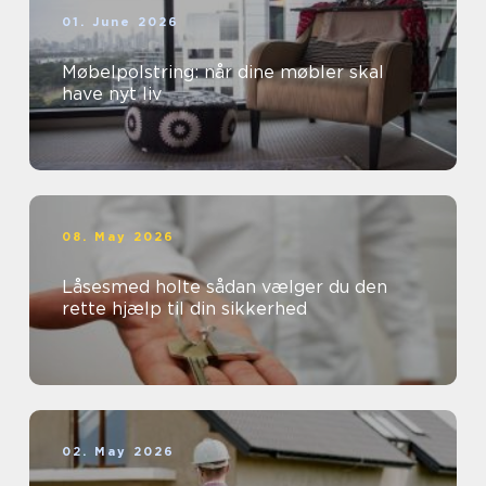
01. June 2026
Møbelpolstring: når dine møbler skal
have nyt liv
08. May 2026
Låsesmed holte sådan vælger du den
rette hjælp til din sikkerhed
02. May 2026