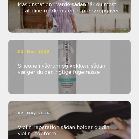
Maskinstation i varde sådan får du mest
ud af dine mark- og entreprenøropgaver
02. May 2026
Silicone i vådrum og køkken: sådan
vælger du den rigtige fugemasse
02. May 2026
Violin reparation sådan holder du din
violin i topform