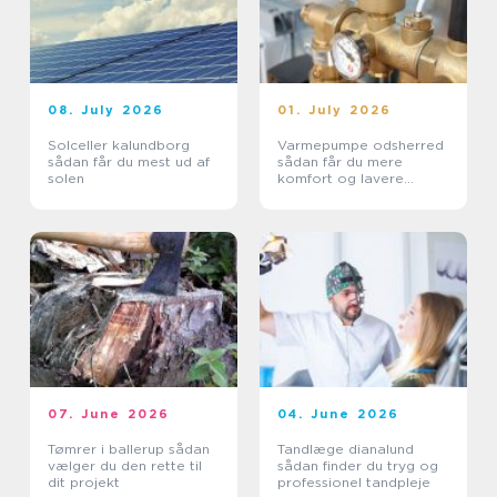
08. July 2026
01. July 2026
Solceller kalundborg
Varmepumpe odsherred
sådan får du mest ud af
sådan får du mere
solen
komfort og lavere
varmeregning
07. June 2026
04. June 2026
Tømrer i ballerup sådan
Tandlæge dianalund
vælger du den rette til
sådan finder du tryg og
dit projekt
professionel tandpleje