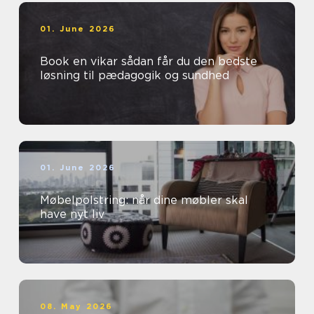
01. June 2026
Book en vikar sådan får du den bedste
løsning til pædagogik og sundhed
01. June 2026
Møbelpolstring: når dine møbler skal
have nyt liv
08. May 2026