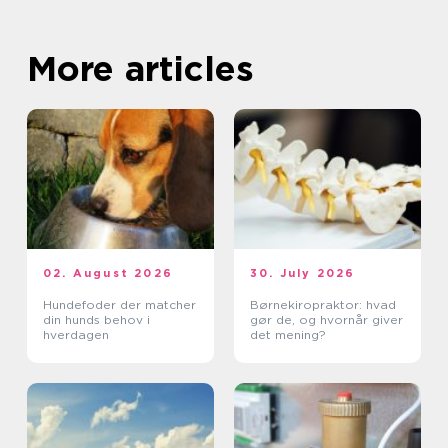
More articles
02. August 2026
30. July 2026
Hundefoder der matcher
Børnekiropraktor: hvad
din hunds behov i
gør de, og hvornår giver
hverdagen
det mening?