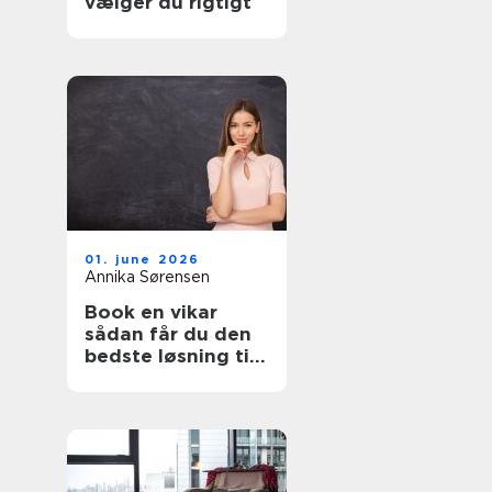
vælger du rigtigt
01. june 2026
Annika Sørensen
Book en vikar
sådan får du den
bedste løsning til
pædagogik og
sundhed