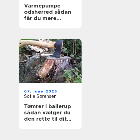
Varmepumpe
odsherred sådan
får du mere
komfort og lavere
varmeregning
07. june 2026
Sofie Sørensen
Tømrer i ballerup
sådan vælger du
den rette til dit
projekt