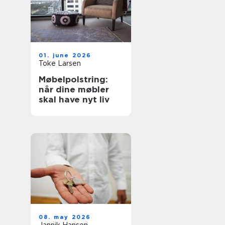
01. june 2026
Toke Larsen
Møbelpolstring:
når dine møbler
skal have nyt liv
08. may 2026