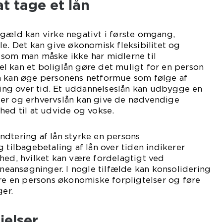
t tage et lån
gæld kan virke negativt i første omgang,
le. Det kan give økonomisk fleksibilitet og
 som man måske ikke har midlerne til
l kan et boliglån gøre det muligt for en person
n kan øge personens netformue som følge af
ng over tid. Et uddannelseslån kan udbygge en
er og erhvervslån kan give de nødvendige
hed til at udvide og vokse.
dtering af lån styrke en persons
 tilbagebetaling af lån over tiden indikerer
hed, hvilket kan være fordelagtigt ved
låneansøgninger. I nogle tilfælde kan konsolidering
ere en persons økonomiske forpligtelser og føre
ger.
jelser