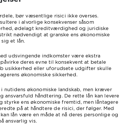
rdele, bør væsentlige risici ikke overses.
esultere i alvorlige konsekvenser såsom
kerhed, ødelagt kreditværdighed og juridiske
 strikt nødvendigt at granske ens økonomiske
sig et lån.
med udsvingende indkomster være ekstra
 påvirke deres evne til konsekvent at betale
b usikkerhed eller uforudsete udgifter skulle
ntagerens økonomiske sikkerhed.
øj i nutidens økonomiske landskab, men kræver
 ansvarsfuld håndtering. De rette lån kan levere
 styrke ens økonomiske fremtid, men låntagere
eredte på at håndtere de risici, der følger. Med
 kan lån være en måde at nå deres personlige og
 ansvarlig vis.