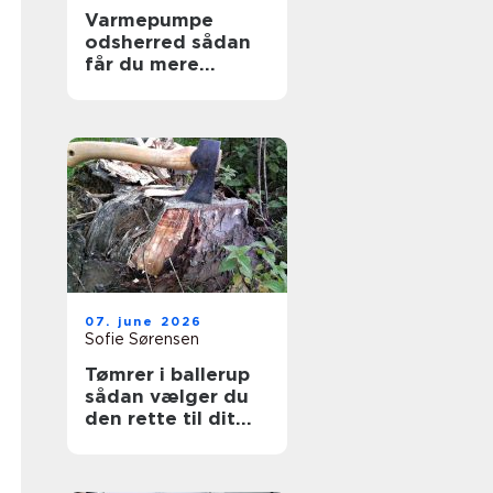
Varmepumpe
odsherred sådan
får du mere
komfort og lavere
varmeregning
07. june 2026
Sofie Sørensen
Tømrer i ballerup
sådan vælger du
den rette til dit
projekt