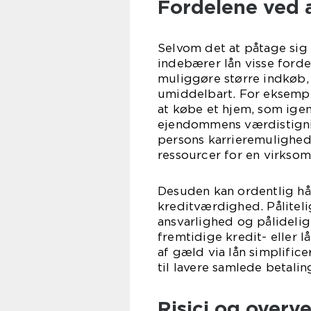
Fordelene ved a
Selvom det at påtage sig 
indebærer lån visse forde
muliggøre større indkøb,
umiddelbart. For eksempe
at købe et hjem, som ige
ejendommens værdistigni
persons karrieremulighed
ressourcer for en virksom
Desuden kan ordentlig hån
kreditværdighed. Pålitelig
ansvarlighed og pålidelig
fremtidige kredit- eller 
af gæld via lån simplific
til lavere samlede betalin
Risici og overve