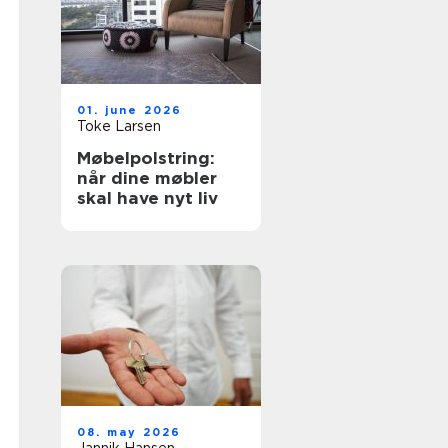
01. june 2026
Toke Larsen
Møbelpolstring:
når dine møbler
skal have nyt liv
08. may 2026