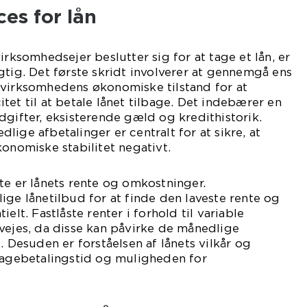
es for lån
irksomhedsejer beslutter sig for at tage et lån, er
gtig. Det første skridt involverer at gennemgå ens
 virksomhedens økonomiske tilstand for at
tet til at betale lånet tilbage. Det indebærer en
dgifter, eksisterende gæld og kredithistorik.
ige afbetalinger er centralt for at sikre, at
konomiske stabilitet negativt.
te er lånets rente og omkostninger.
ige lånetilbud for at finde den laveste rente og
elt. Fastlåste renter i forhold til variable
vejes, da disse kan påvirke de månedlige
. Desuden er forståelsen af lånets vilkår og
lbagebetalingstid og muligheden for