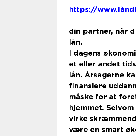
https://www.lånd
din partner, når d
l
I dagens økonomi
et eller andet tids
lån. Årsagerne kan
finansiere uddann
måske for at for
hjemmet. Selvom 
virke skræmmende
være en smart øk