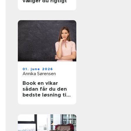
vælger du rigtigt
01. june 2026
Annika Sørensen
Book en vikar
sådan får du den
bedste løsning til
pædagogik og
sundhed