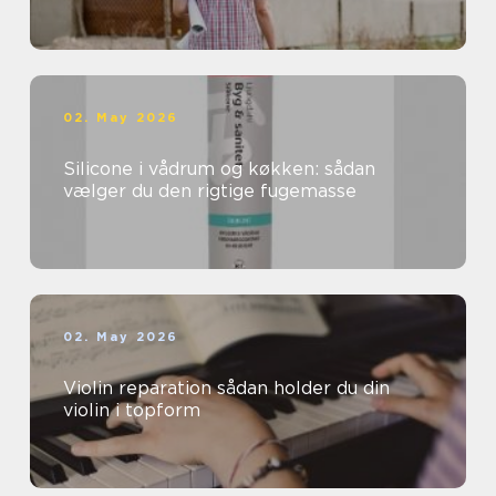
02. May 2026
Silicone i vådrum og køkken: sådan
vælger du den rigtige fugemasse
02. May 2026
Violin reparation sådan holder du din
violin i topform