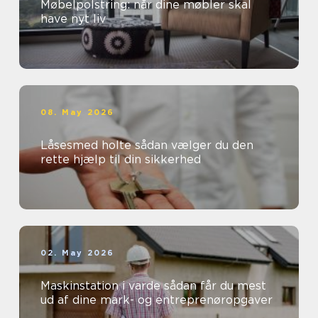
Møbelpolstring: når dine møbler skal
have nyt liv
08. May 2026
Låsesmed holte sådan vælger du den
rette hjælp til din sikkerhed
02. May 2026
Maskinstation i varde sådan får du mest
ud af dine mark- og entreprenøropgaver