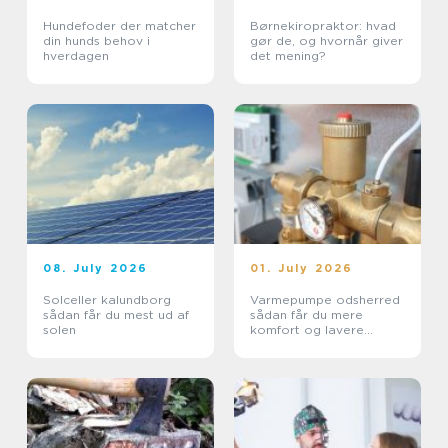
Hundefoder der matcher
Børnekiropraktor: hvad
din hunds behov i
gør de, og hvornår giver
hverdagen
det mening?
08. July 2026
01. July 2026
Solceller kalundborg
Varmepumpe odsherred
sådan får du mest ud af
sådan får du mere
solen
komfort og lavere
varmeregning