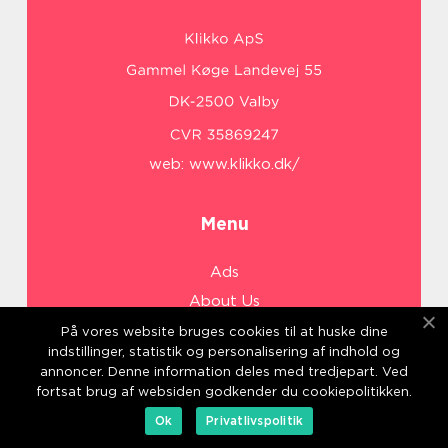
web:
www.klikko.dk/
Menu
Ads
About Us
Cookies
På vores website bruges cookies til at huske dine
indstillinger, statistik og personalisering af indhold og
Contact
annoncer. Denne information deles med tredjepart. Ved
Sitemap
fortsat brug af websiden godkender du cookiepolitikken.
Ok
Privatlivspolitik