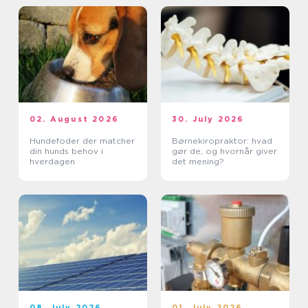
02. August 2026
30. July 2026
Hundefoder der matcher
Børnekiropraktor: hvad
din hunds behov i
gør de, og hvornår giver
hverdagen
det mening?
08. July 2026
01. July 2026