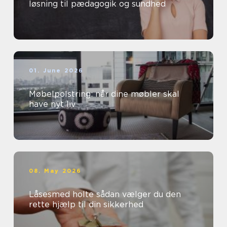
løsning til pædagogik og sundhed
01. June 2026
Møbelpolstring: når dine møbler skal
have nyt liv
08. May 2026
Låsesmed holte sådan vælger du den
rette hjælp til din sikkerhed