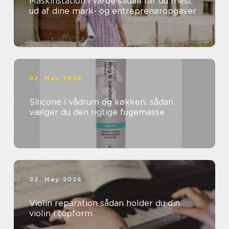
Maskinstation i varde sådan får du mest
ud af dine mark- og entreprenøropgaver
02. May 2026
Silicone i vådrum og køkken: sådan
vælger du den rigtige fugemasse
02. May 2026
Violin reparation sådan holder du din
violin i topform