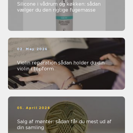
Silicone i vådrum og køkken: sådan
vælger du den rigtige fugemasse
02. May 2026
Violin reparation sådan holder du din
violin i topform
05. April 2026
Salg af mønter: sådan får du mest ud af
din samling