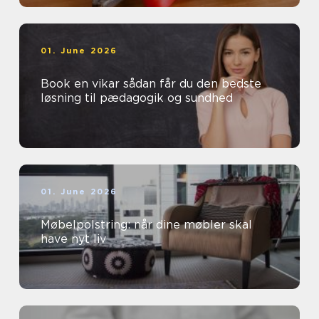
01. June 2026
Book en vikar sådan får du den bedste
løsning til pædagogik og sundhed
01. June 2026
Møbelpolstring: når dine møbler skal
have nyt liv