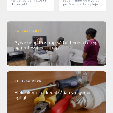
vælger du den rette til
sådan finder du tryg og
dit projekt
professionel tandpleje
04. June 2026
Gynækolog taastrup sådan finder du tryg
og professionel hjælp
01. June 2026
Elektriker i kokkedal sådan vælger du
rigtigt