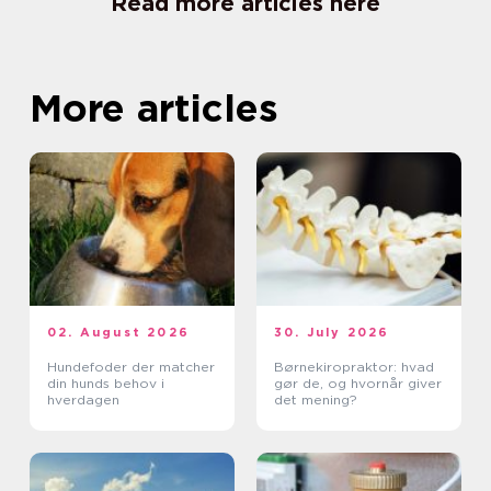
Read more articles here
More articles
02. August 2026
30. July 2026
Hundefoder der matcher
Børnekiropraktor: hvad
din hunds behov i
gør de, og hvornår giver
hverdagen
det mening?