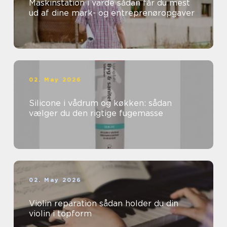
Maskinstation i varde sådan får du mest
ud af dine mark- og entreprenøropgaver
02. May 2026
Silicone i vådrum og køkken: sådan
vælger du den rigtige fugemasse
02. May 2026
Violin reparation sådan holder du din
violin i topform