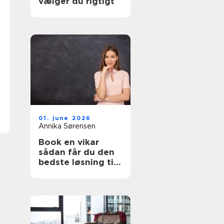
vælger du rigtigt
01. june 2026
Annika Sørensen
Book en vikar
sådan får du den
bedste løsning til
pædagogik og
sundhed