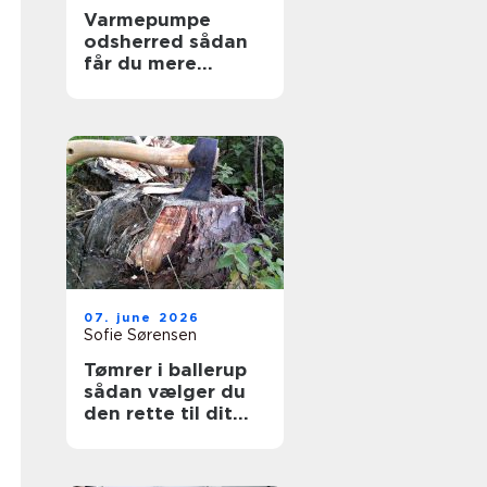
Varmepumpe
odsherred sådan
får du mere
komfort og lavere
varmeregning
07. june 2026
Sofie Sørensen
Tømrer i ballerup
sådan vælger du
den rette til dit
projekt