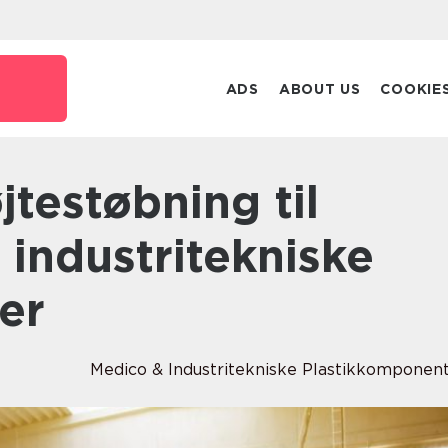
ADS
ABOUT US
COOKIE
industritekniske
er
Medico & Industritekniske Plastikkomponen