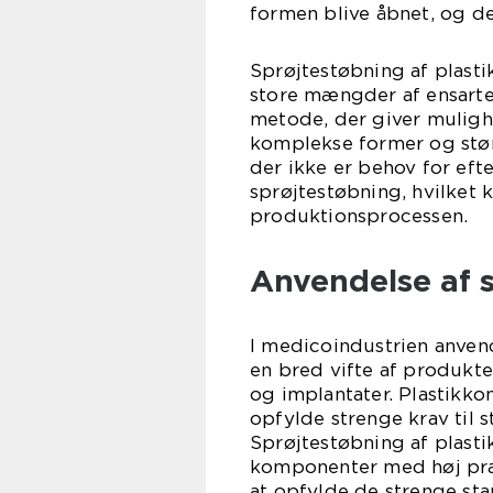
formen blive åbnet, og d
Sprøjtestøbning af plast
store mængder af ensarte
metode, der giver muligh
komplekse former og stør
der ikke er behov for eft
sprøjtestøbning, hvilket k
produktionsprocessen.
Anvendelse af 
I medicoindustrien anvend
en bred vifte af produkter
og implantater. Plastikko
opfylde strenge krav til 
Sprøjtestøbning af plasti
komponenter med høj præc
at opfylde de strenge sta