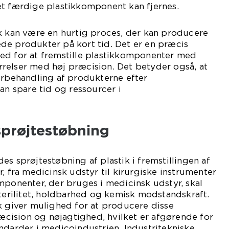
et færdige plastikkomponent kan fjernes.
ik kan være en hurtig proces, der kan producere
de produkter på kort tid. Det er en præcis
ed for at fremstille plastikkomponenter med
relser med høj præcision. Det betyder også, at
erbehandling af produkterne efter
an spare tid og ressourcer i
sprøjtestøbning
es sprøjtestøbning af plastik i fremstillingen af
, fra medicinsk udstyr til kirurgiske instrumenter
mponenter, der bruges i medicinsk udstyr, skal
sterilitet, holdbarhed og kemisk modstandskraft.
k giver mulighed for at producere disse
ision og nøjagtighed, hvilket er afgørende for
ndarder i medicoindustrien. Industritekniske