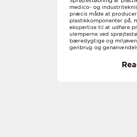
Sprøjtestøbning af plasti
medico- og industritekni
præcis måde at producere
plastikkomponenter på, m
ekspertise til at udføre
ulemperne ved sprøjtestø
bæredygtige og miljøven
genbrug og genanvendelse
Rea