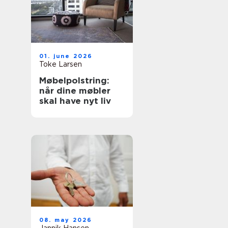
01. june 2026
Toke Larsen
Møbelpolstring:
når dine møbler
skal have nyt liv
08. may 2026