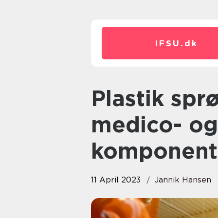
IFSU.
dk
Plastik sprøjtestøbning til
medico- og 
komponent
11 April 2023
Jannik Hansen