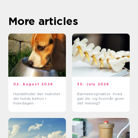
More articles
02. August 2026
30. July 2026
Hundefoder der matcher
Børnekiropraktor: hvad
din hunds behov i
gør de, og hvornår giver
hverdagen
det mening?