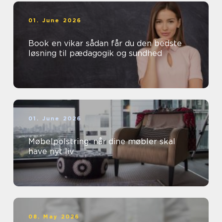
01. June 2026
Book en vikar sådan får du den bedste
løsning til pædagogik og sundhed
01. June 2026
Møbelpolstring: når dine møbler skal
have nyt liv
08. May 2026