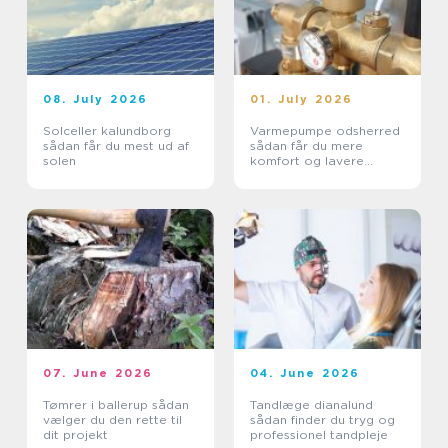
08. July 2026
01. July 2026
Solceller kalundborg
Varmepumpe odsherred
sådan får du mest ud af
sådan får du mere
solen
komfort og lavere
varmeregning
07. June 2026
04. June 2026
Tømrer i ballerup sådan
Tandlæge dianalund
vælger du den rette til
sådan finder du tryg og
dit projekt
professionel tandpleje