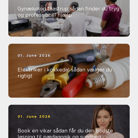
Gynækolog taastrup sådan finder du tryg
og professionel hjælp
01. June 2026
Elektriker i kokkedal sådan vælger du
rigtigt
01. June 2026
Book en vikar sådan får du den bedste
løsning til pædagogik og sundhed