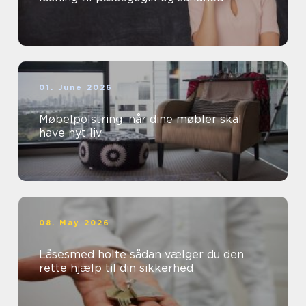
01. June 2026
Møbelpolstring: når dine møbler skal
have nyt liv
08. May 2026
Låsesmed holte sådan vælger du den
rette hjælp til din sikkerhed