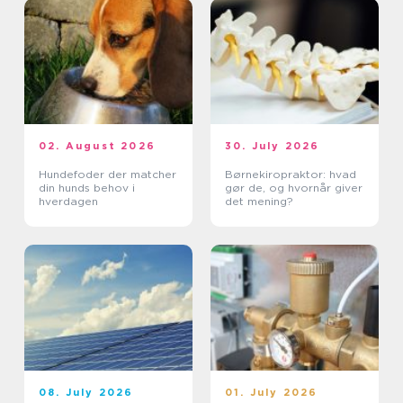
02. August 2026
30. July 2026
Hundefoder der matcher
Børnekiropraktor: hvad
din hunds behov i
gør de, og hvornår giver
hverdagen
det mening?
08. July 2026
01. July 2026