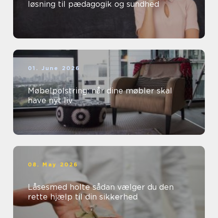
løsning til pædagogik og sundhed
01. June 2026
Møbelpolstring: når dine møbler skal
have nyt liv
08. May 2026
Låsesmed holte sådan vælger du den
rette hjælp til din sikkerhed