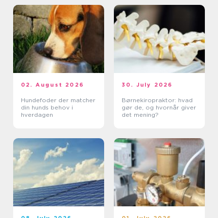
02. August 2026
30. July 2026
Hundefoder der matcher
Børnekiropraktor: hvad
din hunds behov i
gør de, og hvornår giver
hverdagen
det mening?