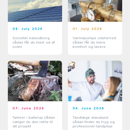
08. July 2026
01. July 2026
Solceller kalundborg
Varmepumpe odsherred
sådan får du mest ud af
sådan får du mere
solen
komfort og lavere
varmeregning
07. June 2026
04. June 2026
Tømrer i ballerup sådan
Tandlæge dianalund
vælger du den rette til
sådan finder du tryg og
dit projekt
professionel tandpleje