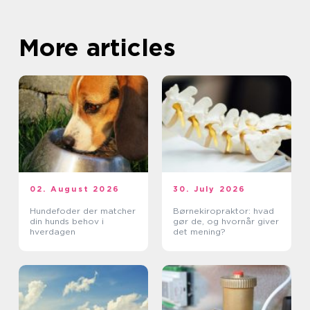
More articles
02. August 2026
30. July 2026
Hundefoder der matcher
Børnekiropraktor: hvad
din hunds behov i
gør de, og hvornår giver
hverdagen
det mening?