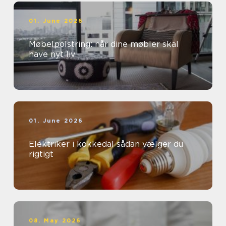
01. June 2026
Møbelpolstring: når dine møbler skal
have nyt liv
01. June 2026
Elektriker i kokkedal sådan vælger du
rigtigt
08. May 2026