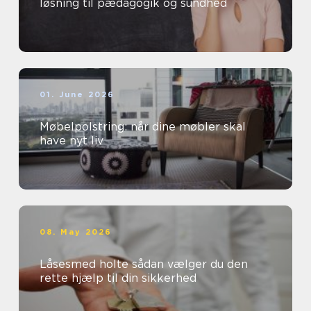
løsning til pædagogik og sundhed
01. June 2026
Møbelpolstring: når dine møbler skal
have nyt liv
08. May 2026
Låsesmed holte sådan vælger du den
rette hjælp til din sikkerhed