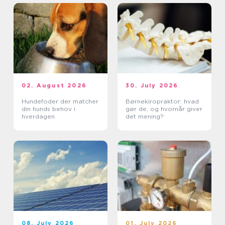
02. August 2026
30. July 2026
Hundefoder der matcher
Børnekiropraktor: hvad
din hunds behov i
gør de, og hvornår giver
hverdagen
det mening?
08. July 2026
01. July 2026