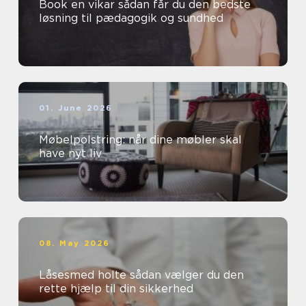
Book en vikar sådan får du den bedste
løsning til pædagogik og sundhed
01. June 2026
Møbelpolstring: når dine møbler skal
have nyt liv
08. May 2026
Låsesmed holte sådan vælger du den
rette hjælp til din sikkerhed