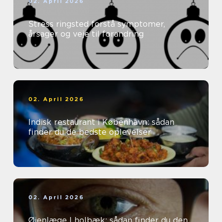
02. April 2026
Stress ringsted forstå symptomer,
årsager og veje til forandring
02. April 2026
Indisk restaurant i København: sådan
finder du de bedste oplevelser
02. April 2026
Øjenlæge I holbæk: sådan finder du den