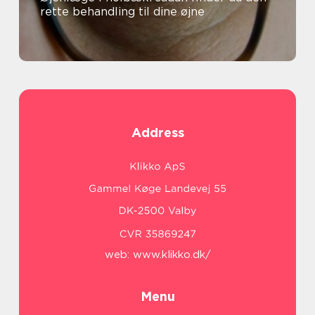
rette behandling til dine øjne
Address
web:
www.klikko.dk/
Menu