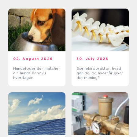
02. August 2026
30. July 2026
Hundefoder der matcher
Børnekiropraktor: hvad
din hunds behov i
gør de, og hvornår giver
hverdagen
det mening?