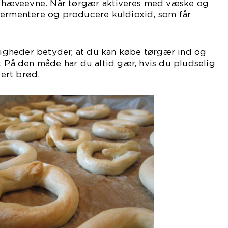
in hæveevne. Når tørgær aktiveres med væske og
fermentere og producere kuldioxid, som får
gheder betyder, at du kan købe tørgær ind og
. På den måde har du altid gær, hvis du pludselig
kert brød.