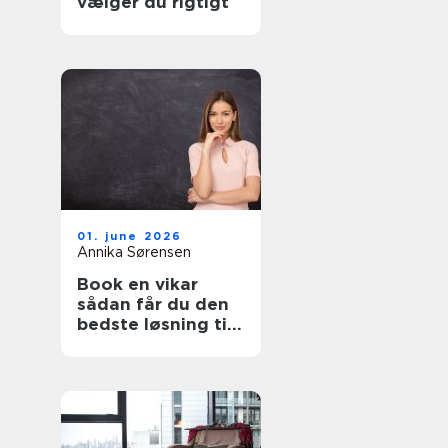
vælger du rigtigt
01. june 2026
Annika Sørensen
Book en vikar
sådan får du den
bedste løsning til
pædagogik og
sundhed