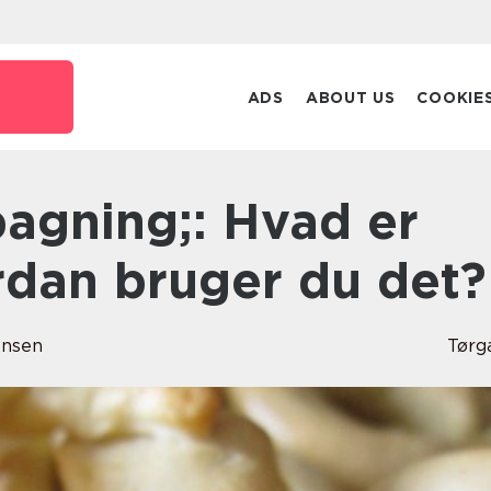
ADS
ABOUT US
COOKIE
rdan bruger du det?
ensen
Tørg