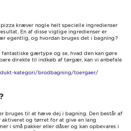
 pizza kræver nogle helt specielle ingredienser
esultat. En af disse vigtige ingredienser er
ær egentlig, og hvordan bruges det i bagning?
 fantastiske gærtype og se, hvad den kan gøre
bare direkte til indkøb af tørgær, kan vi anbefale
købe det her:
odukt-kategori/brodbagning/toergaer/
.
?
r bruges til at hæve dej i bagning. Den består af
aktiveret og tørret for at give en lang
r i små pakker eller dåser og kan opbevares i