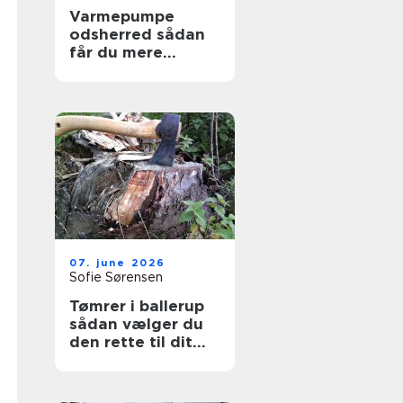
Varmepumpe
odsherred sådan
får du mere
komfort og lavere
varmeregning
07. june 2026
Sofie Sørensen
Tømrer i ballerup
sådan vælger du
den rette til dit
projekt