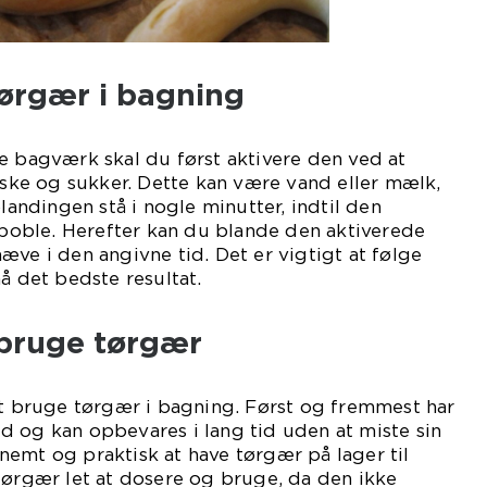
ørgær i bagning
e bagværk skal du først aktivere den ved at
ke og sukker. Dette kan være vand eller mælk,
blandingen stå i nogle minutter, indtil den
oble. Herefter kan du blande den aktiverede
æve i den angivne tid. Det er vigtigt at følge
å det bedste resultat.
 bruge tørgær
at bruge tørgær i bagning. Først og fremmest har
 og kan opbevares i lang tid uden at miste sin
emt og praktisk at have tørgær på lager til
tørgær let at dosere og bruge, da den ikke