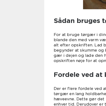
Sådan bruges t
For at bruge tørgær i din
blande den med varm væs
alt efter opskriften. Lad 
begynder at skumme og b
gær i dejen og lade den h
opskriften nøje for at opn
Fordele ved at
Der er flere fordele ved 
tørgær en lang holdbarhed
hæveevne. Dette gør det n
enhver tid. Derudover er 