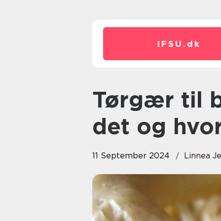
IFSU.
dk
Tørgær til bagning;: Hvad er
det og hvo
11 September 2024
Linnea J