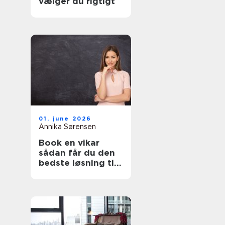
vælger du rigtigt
01. june 2026
Annika Sørensen
Book en vikar
sådan får du den
bedste løsning til
pædagogik og
sundhed