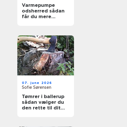
Varmepumpe
odsherred sådan
får du mere
komfort og lavere
varmeregning
07. june 2026
Sofie Sørensen
Tømrer i ballerup
sådan vælger du
den rette til dit
projekt