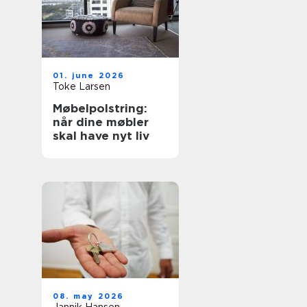
01. june 2026
Toke Larsen
Møbelpolstring:
når dine møbler
skal have nyt liv
08. may 2026