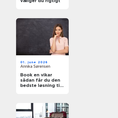
vælger du rigtigt
01. june 2026
Annika Sørensen
Book en vikar
sådan får du den
bedste løsning til
pædagogik og
sundhed