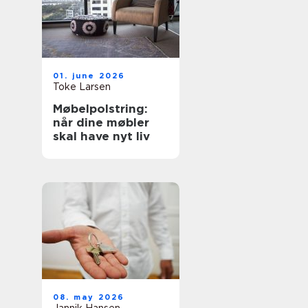
01. june 2026
Toke Larsen
Møbelpolstring:
når dine møbler
skal have nyt liv
08. may 2026