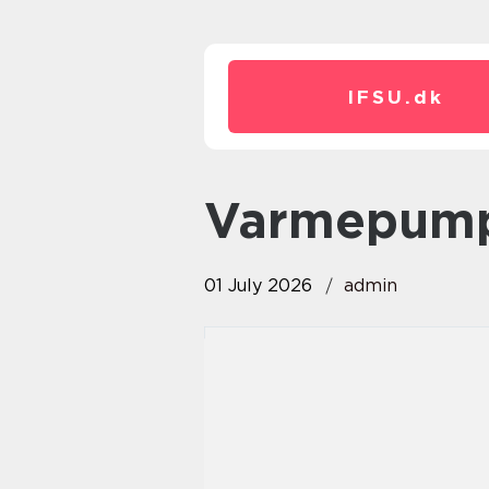
IFSU.
dk
Varmepum
01 July 2026
admin