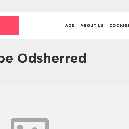
ADS
ABOUT US
COOKIE
pe Odsherred