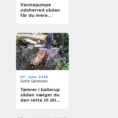
Varmepumpe
odsherred sådan
får du mere
komfort og lavere
varmeregning
07. june 2026
Sofie Sørensen
Tømrer i ballerup
sådan vælger du
den rette til dit
projekt